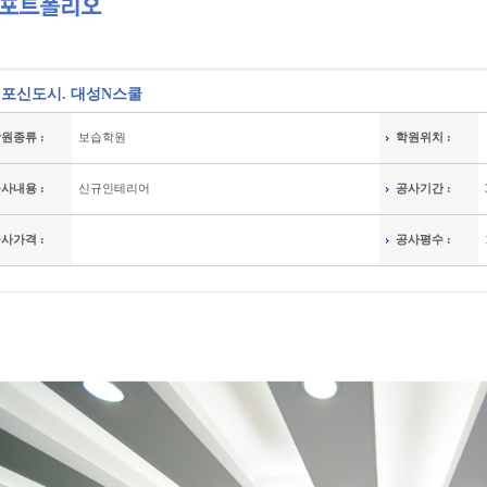
포신도시. 대성N스쿨
원종류 :
보습학원
학원위치 :
사내용 :
신규인테리어
공사기간 :
사가격 :
공사평수 :