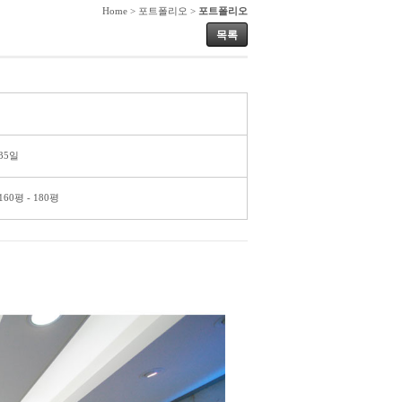
Home > 포트폴리오 >
포트폴리오
목록
35일
160평 - 180평