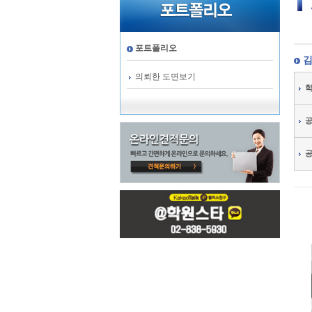
포트폴리오
김
의뢰한 도면보기
학
공
공