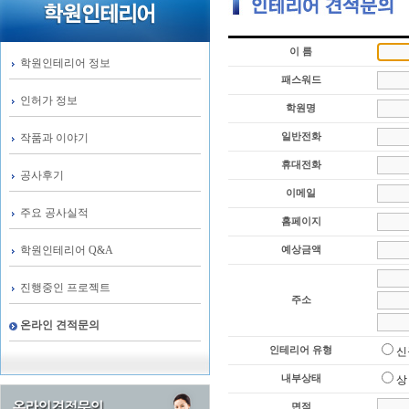
이 름
학원인테리어 정보
패스워드
인허가 정보
학원명
일반전화
작품과 이야기
휴대전화
공사후기
이메일
주요 공사실적
홈페이지
학원인테리어 Q&A
예상금액
진행중인 프로젝트
주소
온라인 견적문의
인테리어 유형
신
내부상태
상
면적